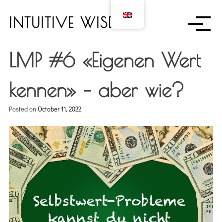
S
k
INTUITIVE WISDOM
i
p
t
LMP #6 «Eigenen Wert
o
c
kennen» – aber wie?
o
n
Posted on
October 11, 2022
t
e
n
t