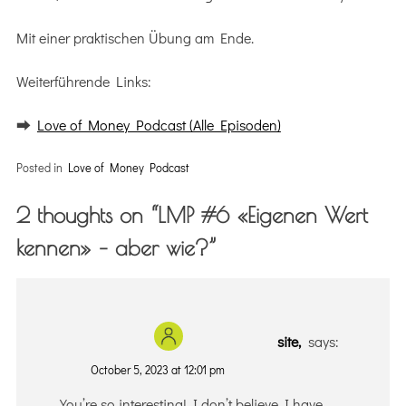
Mit einer praktischen Übung am Ende.
Weiterführende Links:
⮕
Love of Money Podcast (Alle Episoden)
Posted in
Love of Money Podcast
2 thoughts on “
LMP #6 «Eigenen Wert
kennen» – aber wie?
”
site,
says:
October 5, 2023 at 12:01 pm
You’re so interesting! I don’t believe I have