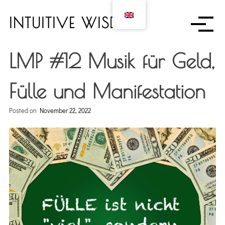
S
k
INTUITIVE WISDOM
i
p
t
LMP #12 Musik für Geld,
o
c
Fülle und Manifestation
o
n
Posted on
November 22, 2022
t
e
n
t