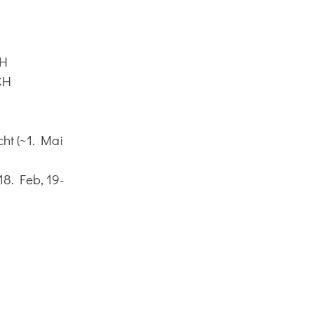
CH
CH
cht (~1. Mai
18. Feb, 19-