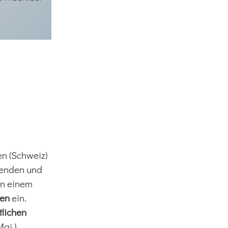
n (Schweiz)
hmenden und
in einem
fen
ein.
tlichen
ai ).