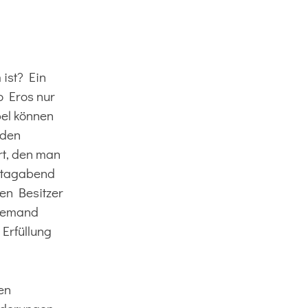
 ist? Ein
o Eros nur
pel können
 den
rt, den man
mstagabend
en Besitzer
 jemand
 Erfüllung
en