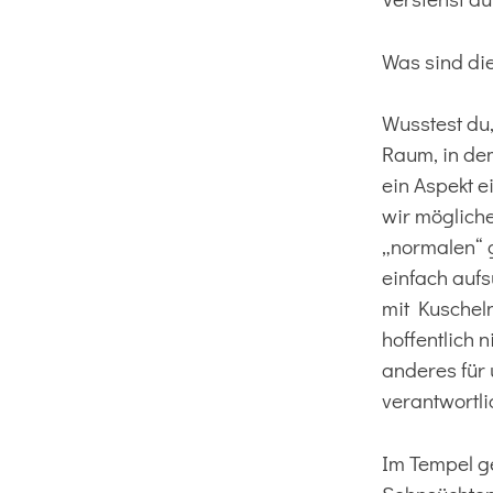
Was sind di
Wusstest du,
Raum, in dem
ein Aspekt e
wir möglich
„normalen“ g
einfach auf
mit Kuschel
hoffentlich 
anderes für 
verantwortlic
Im Tempel ge