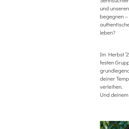
Sehnsüchten
und unseren 
begegnen – 
authentisch
leben?
Im Herbst ’
festen Grupp
grundlegende
deiner Temp
verleihen.
Und deinem