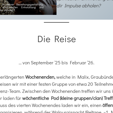
dir Impulse abholen?
Die Reise
… von September ’25 bis Februar ’26.
erlängerten
Wochenenden,
welche in Malix, Graubünde
 reisen wir mit einer festen Gruppe von etwa 20 Teilne
tenz-Team. Zwischen den Wochenenden treffen wir uns 
r laden für
wöchentliche Pod (kleine gruppen/clan) Tref
uss des vierten Wochenendes laden wir ein, einen
öffen
ganisieren, während der Walpurgisnacht (Beltane, ~1. M