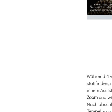
Während 4 v
stattfinden,
einem Assis
Zoom
und wi
Nach abschl
Tempel
zu or