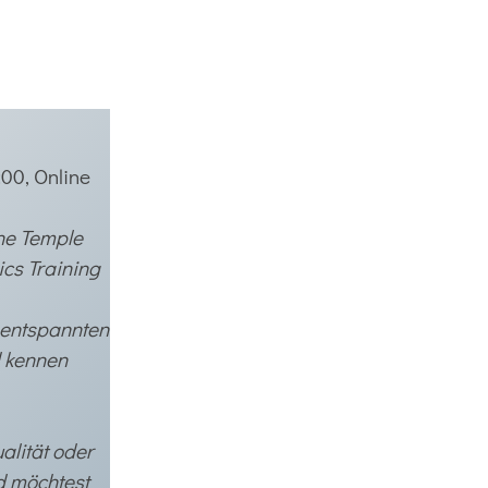
9:00, Online
ine Temple
cs Training
 entspannten
 kennen
alität oder
d möchtest