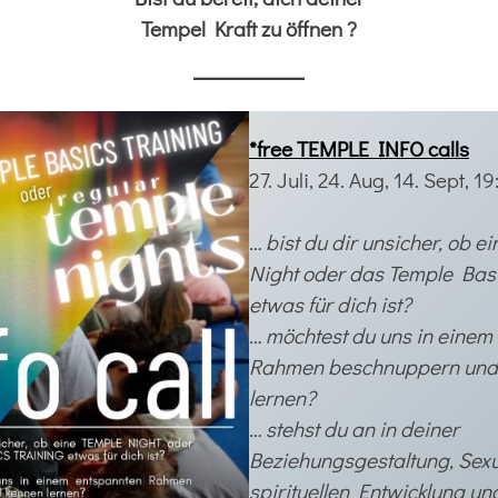
Tempel Kraft zu öffnen ?
*free TEMPLE INFO calls
27. Juli, 24. Aug, 14. Sept, 1
… bist du dir unsicher, ob e
Night oder das Temple Basi
etwas für dich ist?
… möchtest du uns in einem
Rahmen beschnuppern und
lernen?
… stehst du an in deiner
Beziehungsgestaltung, Sexu
spirituellen Entwicklung un