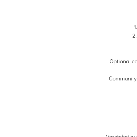
1
2
Optional co
Community C
Verstehst d