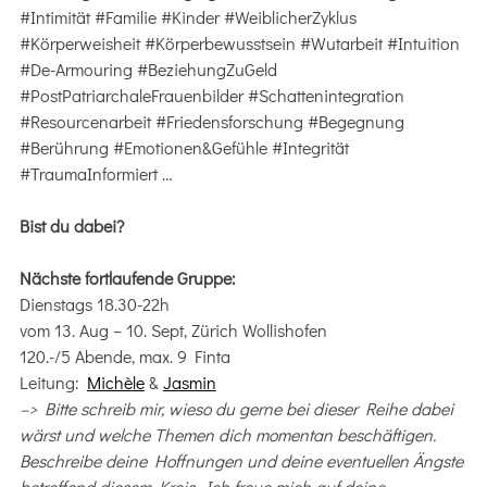
#Intimität #Familie #Kinder #WeiblicherZyklus
#Körperweisheit #Körperbewusstsein #Wutarbeit #Intuition
#De-Armouring #BeziehungZuGeld
#PostPatriarchaleFrauenbilder #Schattenintegration
#Resourcenarbeit #Friedensforschung #Begegnung
#Berührung #Emotionen&Gefühle #Integrität
#TraumaInformiert …
Bist du dabei?
Nächste fortlaufende Gruppe:
Dienstags 18.30-22h
vom 13. Aug – 10. Sept, Zürich Wollishofen
120.-/5 Abende, max. 9 Finta
Leitung:
Michèle
&
Jasmin
–> Bitte schreib mir, wieso du gerne bei dieser Reihe dabei
wärst und welche Themen dich momentan beschäftigen.
Beschreibe deine Hoffnungen und deine eventuellen Ängste
betreffend diesem Kreis. Ich freue mich auf deine