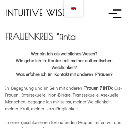
S
k
INTUITIVE WISDOM
i
p
t
FRAUENKREIS *finta
o
c
o
Wer bin ich als weibliches Wesen?
n
Wie gehe ich in Kontakt mit meiner authentischen
t
Weiblichkeit?
e
Was erfahre ich im Kontakt mit anderen F*rauen?
n
t
In Begegnung und im Sein mit anderen
F*rauen (*INTA
: Cis-
Frauen, Intersexuelle, Non-Binäre, Transsexuelle, Asexuelle
Menschen) begegne ich mir selbst, meiner Weiblichkeit,
meiner Kraft, meiner Unzulänglichkeit.
In einer geschlossenen fortlaufenden Gruppe treffen wir uns